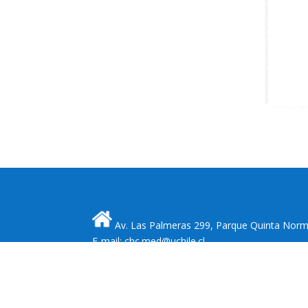
Av. Las Palmeras 299, Parque Quinta Norma
E-mail: chc.med@uchile.cl
Teléfono: 56 2 229770764